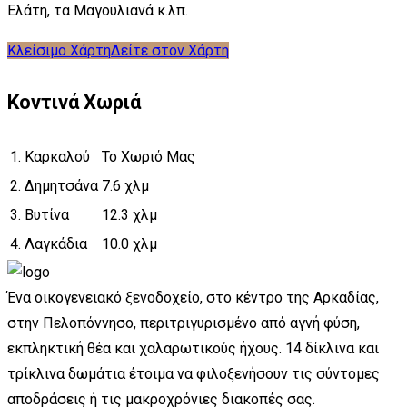
Ελάτη, τα Μαγουλιανά κ.λπ.
Κλείσιμο Χάρτη
Δείτε στον Χάρτη
Κοντινά Χωριά
1.
Καρκαλού
Το Χωριό Μας
2.
Δημητσάνα
7.6 χλμ
3.
Βυτίνα
12.3 χλμ
4.
Λαγκάδια
10.0 χλμ
Ένα οικογενειακό ξενοδοχείο, στο κέντρο της Αρκαδίας,
στην Πελοπόννησο, περιτριγυρισμένο από αγνή φύση,
εκπληκτική θέα και χαλαρωτικούς ήχους. 14 δίκλινα και
τρίκλινα δωμάτια έτοιμα να φιλοξενήσουν τις σύντομες
αποδράσεις ή τις μακροχρόνιες διακοπές σας.