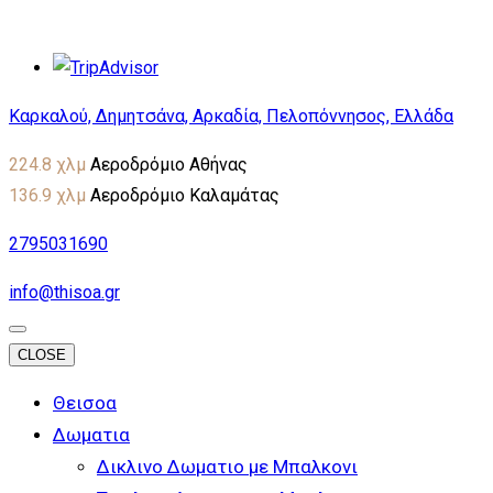
Καρκαλού, Δημητσάνα, Αρκαδία, Πελοπόννησος, Ελλάδα
224.8 χλμ
Αεροδρόμιο Αθήνας
136.9 χλμ
Αεροδρόμιο Καλαμάτας
2795031690
info@thisoa.gr
CLOSE
Θεισοα
Δωματια
Δικλινο Δωματιο με Μπαλκονι