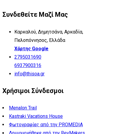
Συνδεθείτε Μαζί Μας
Καρκαλού, Δημητσάνα, Αρκαδία,
Πελοπόννησος, Ελλάδα
Χάρτης Google
2795031690
6937900316
info@thisoa.gr
Χρήσιμοι Σύνδεσμοι
Menalon Trail
Kastraki Vacations House
Φωτογραφίες από την PROMEDIA
Δημιουργήθηκε από την RevMakers