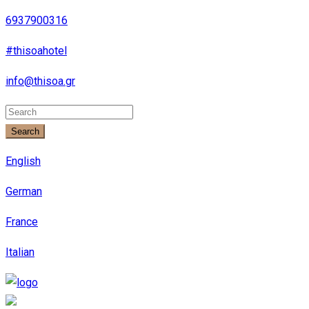
6937900316
#thisoahotel
info@thisoa.gr
Search
English
German
France
Italian