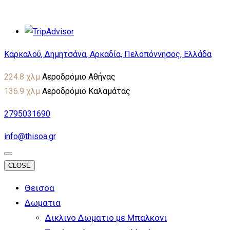
Καρκαλού, Δημητσάνα, Αρκαδία, Πελοπόννησος, Ελλάδα
224.8 χλμ
Αεροδρόμιο Αθήνας
136.9 χλμ
Αεροδρόμιο Καλαμάτας
2795031690
info@thisoa.gr
CLOSE
Θεισοα
Δωματια
Δικλινο Δωματιο με Μπαλκονι