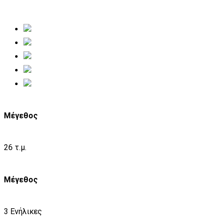
Μέγεθος
26 τ.μ.
Μέγεθος
3 Ενήλικες