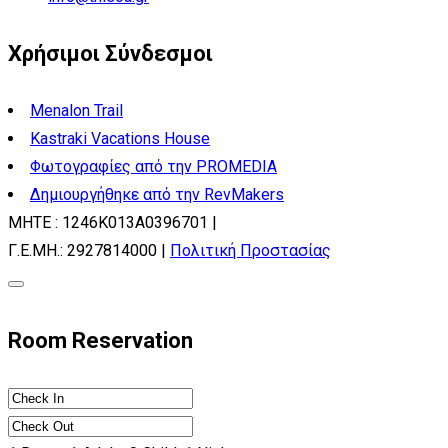
Χρήσιμοι Σύνδεσμοι
Menalon Trail
Kastraki Vacations House
Φωτογραφίες από την PROMEDIA
Δημιουργήθηκε από την RevMakers
ΜΗΤΕ : 1246Κ013Α0396701 |
Γ.Ε.ΜΗ.: 2927814000 |
Πολιτική Προστασίας
Room Reservation