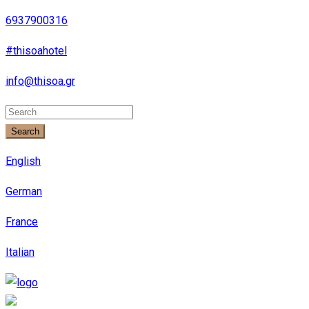
6937900316
#thisoahotel
info@thisoa.gr
Search
English
German
France
Italian