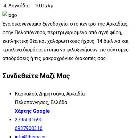
4.
Λαγκάδια
10.0 χλμ
Ένα οικογενειακό ξενοδοχείο, στο κέντρο της Αρκαδίας,
στην Πελοπόννησο, περιτριγυρισμένο από αγνή φύση,
εκπληκτική θέα και χαλαρωτικούς ήχους. 14 δίκλινα και
τρίκλινα δωμάτια έτοιμα να φιλοξενήσουν τις σύντομες
αποδράσεις ή τις μακροχρόνιες διακοπές σας.
Συνδεθείτε Μαζί Μας
Καρκαλού, Δημητσάνα, Αρκαδία,
Πελοπόννησος, Ελλάδα
Χάρτης Google
2795031690
6937900316
info@thisoa.gr